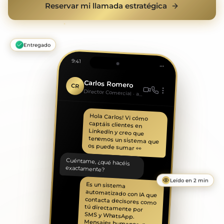
Reservar mi llamada estratégica
Entregado
9:41
•••
Carlos Romero
CR
Director Comercial · activo
Hola Carlos! Vi cómo
captáis clientes en
LinkedIn y creo que
tenemos un sistema que
os puede sumar 👀
Cuéntame, ¿qué hacéis
exactamente?
Leído en 2 min
Es un sistema
automatizado con IA que
contacta decisores como
tú directamente por
SMS y WhatsApp.
Mensajes humanos, no